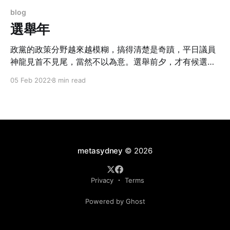
blog
選舉年
政黨的政策分野越來越模糊，搞得清楚是奇蹟，平日議員
神龍見首不見尾，當然不以為意。選舉前夕，才有候選人
刻意宣傳，向區內選民發動連番攻勢。
05 Feb 2022
8 min read
metasydney
© 2026
Privacy
Terms
Powered by Ghost