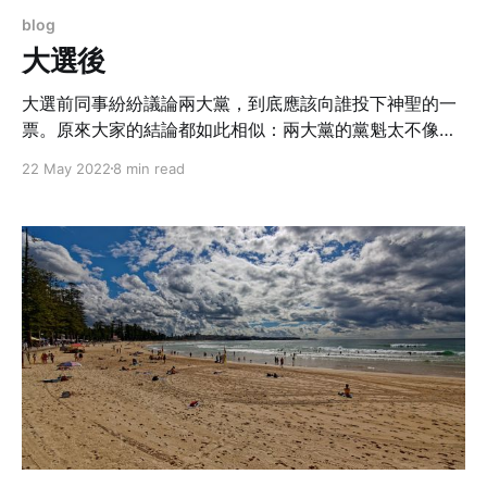
blog
大選後
大選前同事紛紛議論兩大黨，到底應該向誰投下神聖的一
票。原來大家的結論都如此相似：兩大黨的黨魁太不像
話，只傾向於獨立的候選人，希望走出新的思維，於是改
22 May 2022
8 min read
變了一向投票給大黨的習慣。