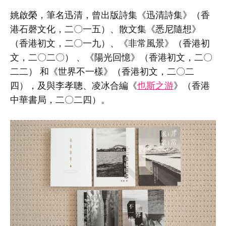
姚啟榮，筆名迅清，曾出版詩集《迅清詩集》（香
港石磬文化，二〇一五）、散文集《悉尼隨想》
（香港初文，二〇一九）、《非常風景》（香港初
文，二〇二〇） 、《陽光回憶》（香港初文，二〇
二二） 和《世界不一樣》（香港初文，二〇二
四），及與李孝聰、凌冰合編《
也斯之游
》（香港
中華書局，二〇二四）。