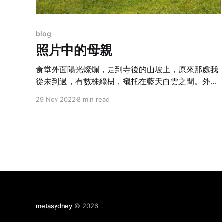
blog
照片中的母親
食堂外面陽光燦爛，走到寺後的山坡上，原來那處我
從未到過，有數株綠樹，襯托在藍天白雲之間。外面
的世界紛紛擾擾，此處卻如斯安靜和美麗。死生有
29 Nov 2022
8 min read
命，慶幸有了這些影碼照片，留住了母親永恆的微
笑。
metasydney
© 2026