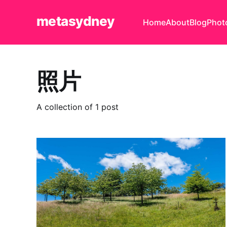
metasydney
Home
About
Blog
Phot
照片
A collection of 1 post