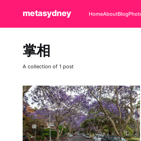
metasydney
Home
About
Blog
Phot
掌相
A collection of 1 post