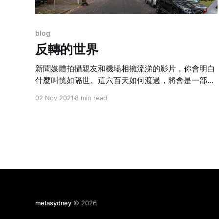
blog
反轉的世界
新聞媒體拍攝親友和機場相擁流涕的影片，你會明白
什麼叫恍如隔世。這六百天如何渡過，將會是一部小
說和電影的好題材。真實得如虛幻，虛幻得來太真
02 Nov 2021
8 min read
實。不知道痛苦的日子會否再來。
metasydney
© 2026