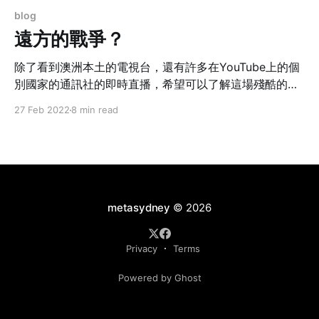
blog
遠方的戰爭？
除了看到澳洲本土的電視台，還有許多在YouTube上的個
別國家的通訊社的即時直播，希望可以了解這場殘酷的戰
爭。但不少沒有個性的媒體，把入侵別國演繹為軍事行
27 Feb 2022
8 min read
動，如果殺人可以如此美化，那麼這些媒體就是屠夫的幫
兇。
metasydney
© 2026
Privacy
Terms
Powered by Ghost