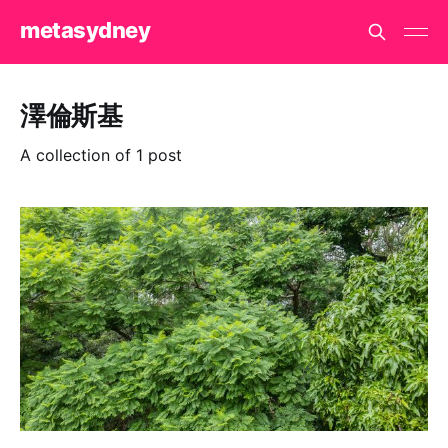
metasydney
澤倫斯基
A collection of 1 post