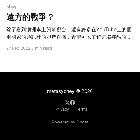
blog
遠方的戰爭？
除了看到澳洲本土的電視台，還有許多在YouTube上的個
別國家的通訊社的即時直播，希望可以了解這場殘酷的戰
爭。但不少沒有個性的媒體，把入侵別國演繹為軍事行
27 Feb 2022
8 min read
動，如果殺人可以如此美化，那麼這些媒體就是屠夫的幫
兇。
metasydney
© 2026
Privacy
Terms
Powered by Ghost