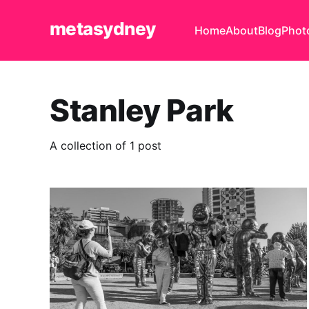
metasydney
Home
About
Blog
Phot
Stanley Park
A collection of 1 post