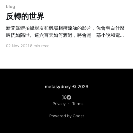
blog
反轉的世界
新聞媒體拍攝親友和機場相擁流涕的影片，你會明白什麼
叫恍如隔世。這六百天如何渡過，將會是一部小說和電影
的好題材。真實得如虛幻，虛幻得來太真實。不知道痛苦
02 Nov 2021
8 min read
的日子會否再來。
metasydney
© 2026
Privacy
Terms
Powered by Ghost