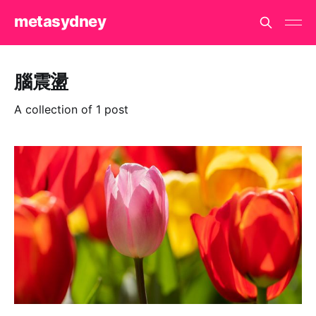
metasydney
腦震盪
A collection of 1 post