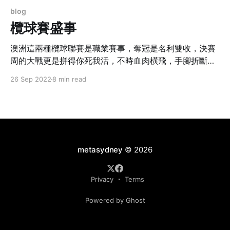
blog
欖球賽盛事
澳洲這兩種欖球聯賽是職業賽事，奪冠是名利雙收，決賽
周的大戰更是拼得你死我活，不時血肉橫飛，手腳折斷，
球會高層一定搞盡腦汁，誓要取得勝利。
26 Sep 2022
8 min read
metasydney
© 2026
Privacy
Terms
Powered by Ghost