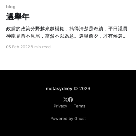
blog
選舉年
政黨的政策分野越來越模糊，搞得清楚是奇蹟，平日議員
神龍見首不見尾，當然不以為意。選舉前夕，才有候選人
刻意宣傳，向區內選民發動連番攻勢。
05 Feb 2022
8 min read
metasydney
© 2026
Privacy
Terms
Powered by Ghost