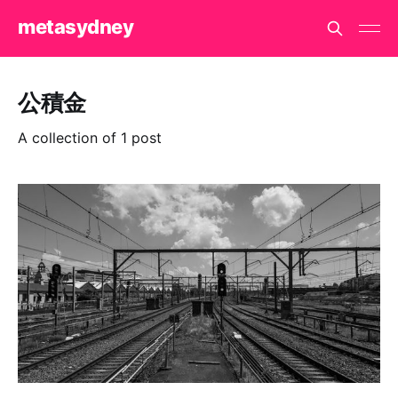
metasydney
公積金
A collection of 1 post