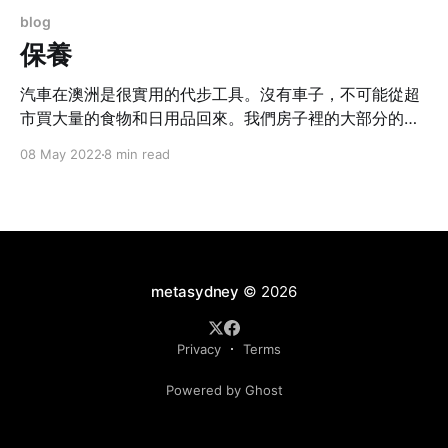
blog
保養
汽車在澳洲是很實用的代步工具。沒有車子，不可能從超
市買大量的食物和日用品回來。我們房子裡的大部分的傢
俬，包括書架和牀架，來自IKEA，都是用以前那部日本小
08 May 2022
8 min read
車搬回來的，真的非常實用。
metasydney
© 2026
Privacy
Terms
Powered by Ghost