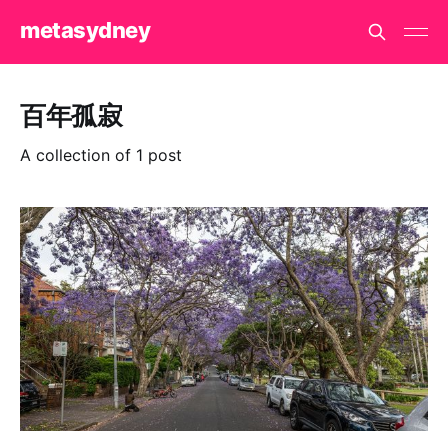
metasydney
百年孤寂
A collection of 1 post