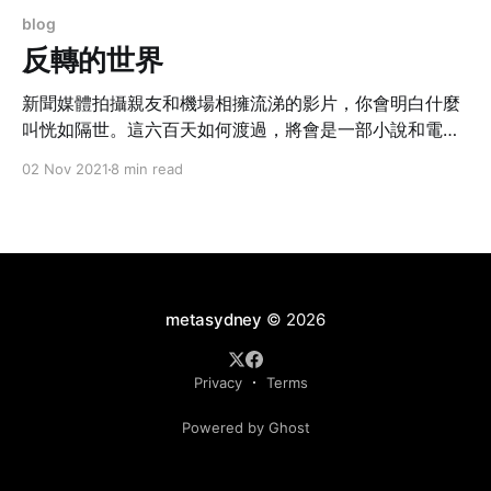
blog
反轉的世界
新聞媒體拍攝親友和機場相擁流涕的影片，你會明白什麼
叫恍如隔世。這六百天如何渡過，將會是一部小說和電影
的好題材。真實得如虛幻，虛幻得來太真實。不知道痛苦
02 Nov 2021
8 min read
的日子會否再來。
metasydney
© 2026
Privacy
Terms
Powered by Ghost