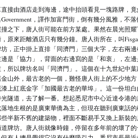
算直接由酒店走到海邊，途中抬頭看見一塊路牌，竟
Government，譯作加富門街，倒有幾分風雅，不
誤撞之下，唐人街可能在前方某處。果然在晨光照耀
原來距離酒店只有幾分鐘。唐人街所在，叫Fisgard 
牌坊，正中掛上直排「同濟門」三個大字，左右兩邊
左邊是「協力」，背面的右邊寫的是「和衷」，左邊
左，所以牌坊名叫「同濟門」。這個在十九世紀中葉
舊金山外，最古老的一個，難怪唐人街上的不少地方
概漆上紅底金字「加國最古老的華埠」。這一份坦白
時光隧道，去了解一番。想起悉尼市中心近達令港的
此落地生根的是廣東華僑為主，但現在聽到廣東話的
那些半新不舊的建築物，裡面不斷易手又換上新裝的
兩道牌坊。唐人街就像時鐘，停留在多年前的壞了的
，但有人總是覺得它沒有什麼吸引力。悉尼市長最近