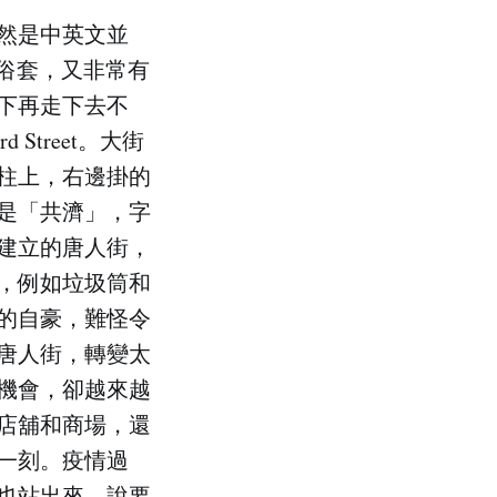
然是中英文並
落俗套，又非常有
下再走下去不
Street。大街
柱上，右邊掛的
是「共濟」，字
建立的唐人街，
，例如垃圾筒和
的自豪，難怪令
唐人街，轉變太
機會，卻越來越
店舖和商場，還
一刻。疫情過
也站出來，說要