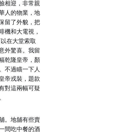
臉相迎，非常親
華人的物業，地
保留了外貌，把
啡機和大電視，
，可以在大堂索取
意外驚喜。我留
幅乾隆皇帝，顏
。不過瞄一下人
皇帝戎裝，題款
有對這兩幅可疑
。
舖。地舖有些賣
一間吃中餐的酒