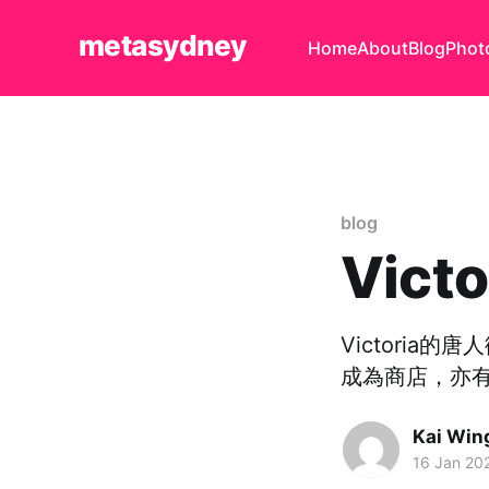
metasydney
Home
About
Blog
Phot
blog
Vict
Victori
成為商店，亦
Kai Win
16 Jan 20