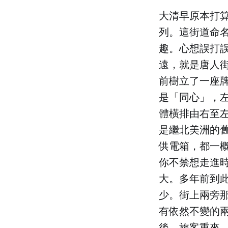
大清早原本打
列。這街道命名
趣。心想誤打
遠，就是唐人街，
前樹立了一座
是「同心」，
體橫排由右至
是繼北美洲的
供電箱，都一
你不禁想走進
大。多年前到
少。街上兩旁
有依然不變的
後，旅客重來