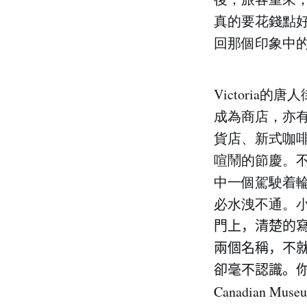
真的要花錢點
回那個印象中
Victori
成為商店，亦
貨店、新式咖
喧鬧的節慶。不少
中一個駕駛着
必水洩不通。小巷
門上，清楚的
兩個名稱，不
卻毫不認識。你
Canadian