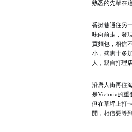
熟悉的先輩在這
番攤巷通往另一端
味向前走，發現有
買麵包，相信
小，盛惠十多
人，親自打理店
沿唐人街再往
是Victor
但在草坪上打
開，相信要等