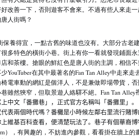
好好改善一下，否則遊客不會來。不過有些人來走一
的唐人街嗎？
a的唐人街保養得宜，一點古舊的味道也沒有。大部分古老
有很多特色的橫街小巷。街上有你一看就發現鋪面永
啡店和茶樓。搶眼的鮮紅色是唐人街的主調，相信不
YouTuber在其中最著名的Fan Tan Alley中走
輪椅電車動的網紅是個洋人，不是兼做即場帶貨，否
雖然狹窄，但取景遊人絡驛不絕。Fan Tan Alley
寫上中文「番攤巷」，正式官方名稱叫「番攤里」。
就代表兩個時代嗎？番㰙是小時候左鄰右里流行賭博
上維基百科查看，便清楚玩法了。巷子有個華裔博物館（
 Museum），有興趣的，不妨進內參觀，看看掛在牆上