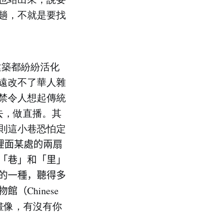
趟，不就是要找
建築都紛紛活化
遠改不了華人雜
禁令人想起傳統
來走去，做直播。其
則這小巷恐怕定
𥚃面某處的兩扇
「巷」和「里」
的一種，聽得多
Chinese
的畫像，有沒有你