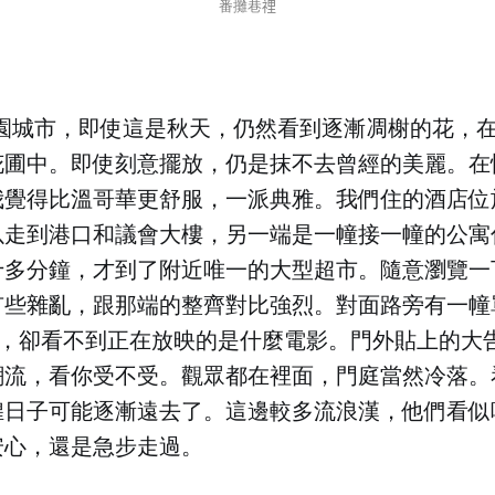
番攤巷𥚃
a確是花園城市，即使這是秋天，仍然看到逐漸凋榭的花，
花圃中。即使刻意擺放，仍是抹不去曾經的美麗。在
我覺得比溫哥華更舒服，一派典雅。我們住的酒店位
以走到港口和議會大樓，另一端是一幢接一幢的公寓
十多分鐘，才到了附近唯一的大型超市。隨意瀏覽一
有些雜亂，跟那端的整齊對比強烈。對面路旁有一幢
影院，卻看不到正在放映的是什麼電影。門外貼上的大
潮流，看你受不受。觀眾都在裡面，門庭當然冷落。
煌日子可能逐漸遠去了。這邊較多流浪漢，他們看似
安心，還是急步走過。