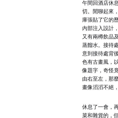
午間回酒店休
切。閒聊起來
庫張貼了它的
內部注入設計
又有兩樽飲品及
蒸餾水。接待
意到接待處背
色有古畫風，
像題字，奇怪
由右至左，那
畫像滔滔不絕
休息了一會，
菜和雜貨的，