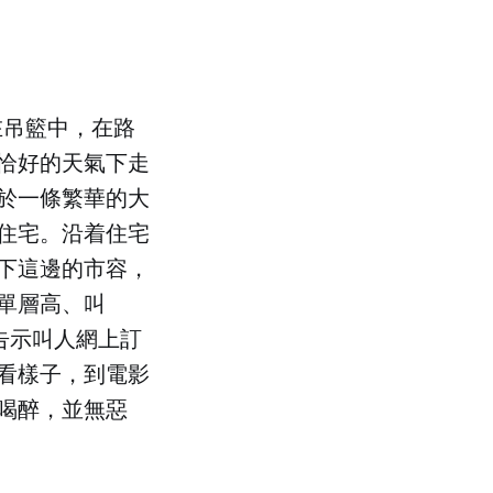
在吊籃中，在路
恰好的天氣下走
於一條繁華的大
住宅。沿着住宅
下這邊的市容，
單層高、叫
告示叫人網上訂
看樣子，到電影
喝醉，並無惡