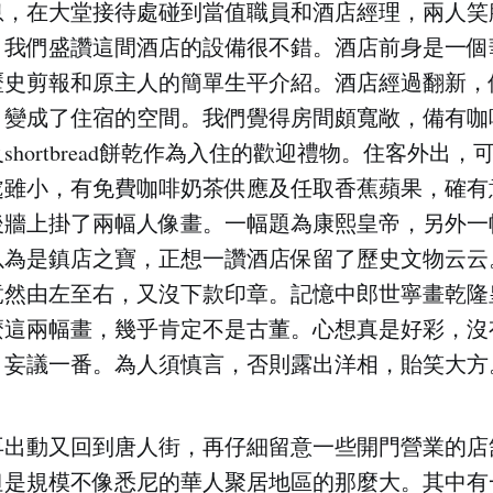
息，在大堂接待處碰到當值職員和酒店經理，兩人笑
，我們盛讚這間酒店的設備很不錯。酒店前身是一個
歷史剪報和原主人的簡單生平介紹。酒店經過翻新，
，變成了住宿的空間。我們覺得房間頗寬敞，備有咖
shortbread餅乾作為入住的歡迎禮物。住客外出
處雖小，有免費咖啡奶茶供應及任取香蕉蘋果，確有
後牆上掛了兩幅人像畫。一幅題為康熙皇帝，另外一
以為是鎮店之寶，正想一讚酒店保留了歷史文物云云
竟然由左至右，又沒下款印章。記憶中郎世寧畫乾隆
麼這兩幅畫，幾乎肯定不是古董。心想真是好彩，沒
，妄議一番。為人須慎言，否則露出洋相，貽笑大方
再出動又回到唐人街，再仔細留意一些開門營業的店
但是規模不像悉尼的華人聚居地區的那麼大。其中有