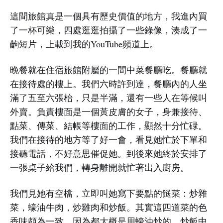
這間旅館真是一個具有歷史價值的地方，我進內買
了一杯可樂，四處逛逛拍攝了一些錄像，湊成了一
齣短片，上載到我的YouTube頻道上。
晚餐就在住宿旅館附屬的一間中菜餐廳吃。餐廳就
在接待處的樓上。我們六時許到達，餐廳內的人坐
滿了五至六張枱，只是半滿，還有一些人在等候叫
外賣。負責樓面是一個黃皮膚的女子，身兼接待、
點菜、傳菜、結帳等樓面的工作，顯然十分忙碌。
我們在接待的地方等了好一會，看見她忙於下單和
接聽電話，不好意思催促她。到後來她終於安排了
一張桌子給我們，轉身離開就忙著出入廚房。
我們見她有空檔，立即叫她寫下要點的餸菜：炒雜
菜，蠔油牛肉，炒雞肉和炒飯。其實這四道菜的色
香味頗為一致，因為都大概是用蠔油炒的，炒飯中