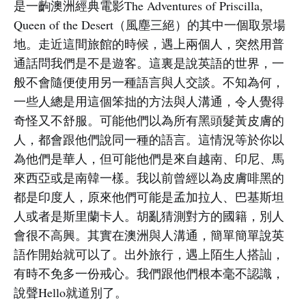
是一齣澳洲經典電影The Adventures of Priscilla,
Queen of the Desert（風塵三絕）的其中一個取景場
地。走近這間旅館的時候，遇上兩個人，突然用普
通話問我們是不是遊客。這裏是說英語的世界，一
般不會隨便使用另一種語言與人交談。不知為何，
一些人總是用這個笨拙的方法與人溝通，令人覺得
奇怪又不舒服。可能他們以為所有黑頭髮黃皮膚的
人，都會跟他們說同一種的語言。這情況等於你以
為他們是華人，但可能他們是來自越南、印尼、馬
來西亞或是南韓一樣。我以前曾經以為皮膚啡黑的
都是印度人，原來他們可能是孟加拉人、巴基斯坦
人或者是斯里蘭卡人。胡亂猜測對方的國籍，別人
會很不高興。其實在澳洲與人溝通，簡單簡單說英
語作開始就可以了。出外旅行，遇上陌生人搭訕，
有時不免多一份戒心。我們跟他們根本毫不認識，
說聲Hello就道別了。