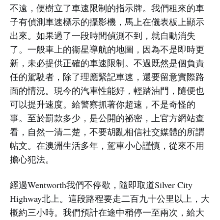
不遠，便樹立了車速限制的指示牌。我們租來的車
子有偵測車速標示的攝影機，馬上在儀表板上顯示
出來。如果過了一段時間偵測不到，就自動消失
了。一般車上的衞星導航的地圖，因為不是即時更
新，未必提供正確的車速限制。不過既然是個負責
任的駕駛者，除了理應緊記車速，還要留意實際路
面的情況。現今的汽車性能好，輕踏油門，隨便也
可以提升速度。給警察抓著你超速，不是奇怪的
事。至於罰款多少，是公開的祕密，上官方網站查
看，自然一清二楚，不要胡亂相信社交媒體的所謂
帖文。在澳洲生活多年，駕車小心謹慎，從來不用
擔心犯法。
經過Wentworth我們不停歇，隨即取道Silver City
Highway北上。這段路程要走二百九十公里以上，大
概約三小時。我們預計在途中稍停一至兩次，給大