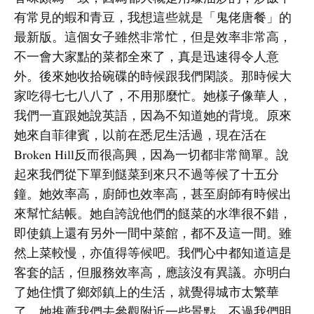
有常見的蝦和青豆，我想這些就是「鬼佬唐餐」的
最新版。這個女子雖然非常忙，但是效率非常高，
不一會大家點的菜都全來了，真是迅速得令人意
外。後來她收拾碗碟的時候跟我們閑談。那時候大
家吃得七七八八了，不用那麼忙。她樣子像華人，
我們一直跟她說英語，因為不知道她的背境。原來
她來自菲律賓，以前在悉尼生活過，現在活在
Broken Hill反而很高興，因為一切都非常簡單。說
起來我們從下單到餸菜到來只不過等候了十五分
鐘。她效率高，廚師也效率高，甚至廚師有時候出
來幫忙結帳。她自誇說他們的餸菜的水準很不錯，
即使鎮上還有另外一間中菜館，都不及這一間。雖
然上菜較慢，亦值得等候吧。我們心中都知道這是
客套的話，但服務效率高，應該沒有異議。亦明白
了她住慣了鄉郊鎮上的生活，就覺得城市太繁華
了。她推薦我們去參觀附近一些景點，不過我們明