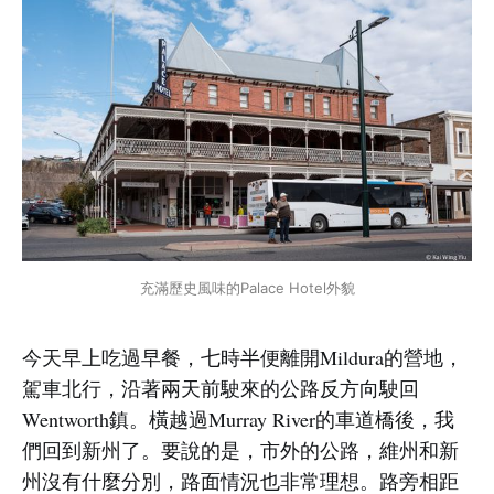
充滿歷史風味的Palace Hotel外貌
今天早上吃過早餐，七時半便離開Mildura的營地，
駕車北行，沿著兩天前駛來的公路反方向駛回
Wentworth鎮。橫越過Murray River的車道橋後，我
們回到新州了。要說的是，市外的公路，維州和新
州沒有什麼分別，路面情況也非常理想。路旁相距