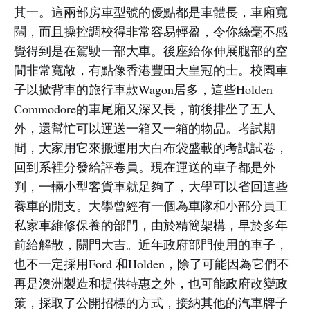
其一。這兩部房車型號的優點都是車體長，車廂寬
闊，而且操控調校得非常容易輕盈，令你絲毫不感
覺得到是在駕駛一部大車。後座給你伸展腿部的空
間非常寬敞，有點像香港豐田大皇冠的士。校園車
子以掀背車的旅行車款Wagon居多，這些Holden
Commodore的車尾廂又深又長，前後排坐了五人
外，還幫忙可以運送一箱又一箱的物品。考試期
間，大家用它來搬運用大白布袋盛載的考試試卷，
回到系裡分發給評卷員。現在運送的車子都是外
判，一輛小型客貨車就足夠了，大學可以省回這些
養車的開支。大學曾經有一個為車隊和小部分員工
私家車維修保養的部門，由於精簡架構，早於多年
前給解散，關門大吉。近年政府部門使用的車子，
也不一定採用Ford 和Holden，除了可能因為它們不
再是澳洲製造和提供特惠之外，也可能政府改變政
策，採取了公開招標的方式，接納其他的汽車牌子