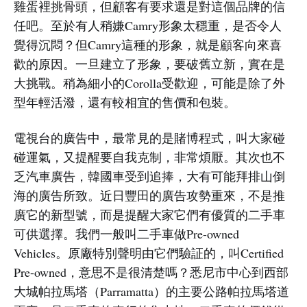
雞蛋裡挑骨頭，但顧客有要求還是對這個品牌的信
任吧。至於有人稍嫌Camry形象太穩重，是否令人
覺得沉悶？但Camry這種的形象，就是顧客向來喜
歡的原因。一旦建立了形象，要破舊立新，實在是
大挑戰。稍為細小的Corolla受歡迎，可能是除了外
型年輕活潑，還有較相宜的售價和包裝。
電視台的廣告中，最常見的是賭博程式，叫大家碰
碰運氣，又提醒要自我克制，非常煩厭。其次也不
乏汽車廣告，韓國車受到追捧，大有可能拜排山倒
海的廣告所致。近日豐田的廣告攻勢重來，不是推
廣它的新型號，而是提醒大家它們有優質的二手車
可供選擇。我們一般叫二手車做Pre-owned
Vehicles。原廠特別聲明由它們驗証的，叫Certified
Pre-owned，意思不是很清楚嗎？悉尼市中心到西部
大城帕拉馬塔（Parramatta）的主要公路帕拉馬塔道