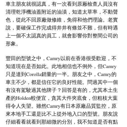
車主朋友就很認真，有一次看到原厰檢查人員沒有
清理乾淨機油蓋附近的油漬，知道太草率，不動聲
色，從此不回原廠做修維，免得和他們理論。老實
說，要確保工作完成得井井有條並不難，但有時遇
上一個不太認真的員工，就會影響你對整間公司的
形象。
豐田的型號之中，Camry以前在香港很受歡迎，不
知道現在是否如此。此地相信也不例外，但Camry
只是達到Corolla銷量的一半。朋友之中，Camry的
車主不少，都是信任它的良好性能。問過其中一個
有沒有駕駛過其他牌子？回答是有的，尤其本土生
產的Holden較便宜，貪其大件夾底食，但粗枝大葉
得令人失望。雖然Camry有日本原廠品質監控，原
來本地手工還是比不上從外地入口的型號。朋友說
仔細看看就看到那細微的分別，我不知道是否有點