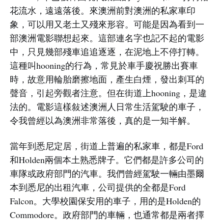
花流水，遠遠落後。來澳洲前對澳洲的私家車印
象，可以用又老土又殘來形容。可能是因為看到一
部澳洲電影聯想起來。這部連名字也記不起的電影
中，只見幾部殘車追追逐逐，在泥地上不停打轉。
這種叫hooning的行為，常見於車手慶祝勝出賽車
時，故意用輪胎磨擦地面，產生白煙，發出刺耳的
聲音，引起旁觀者注意。但在街道上hooning，是違
法的。電影這樣敍述澳洲人日常生活駕駛的車子，
令我曾經以為澳洲非常落後，真的是一知半解。
當年到悉尼定居，街道上普遍的私家車，都是Ford
和Holden兩個本土熟悉牌子。它們都是許多公司的
車隊或政府部門的汽車。我們曾經駕駛一輛由墨爾
本到悉尼的出租汽車，公司提供的全都是Ford
Falcon。大學校園保安用的車子，用的是Holden的
Commodore。政府部門的車輛，也通常都是兩者擇