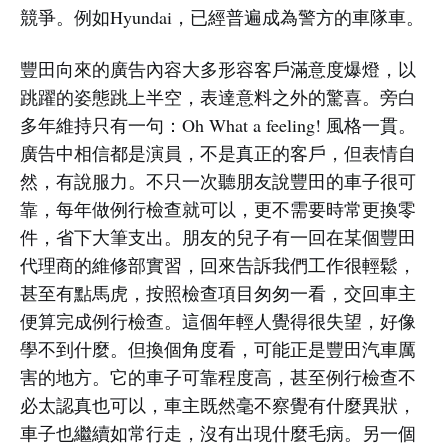
競爭。例如Hyundai，已經普遍成為警方的車隊車。
豐田向來的廣告內容大多形容客戶滿意度爆燈，以
跳躍的姿態跳上半空，表達意料之外的驚喜。旁白
多年維持只有一句：Oh What a feeling! 風格一貫。
廣告中相信都是演員，不是真正的客戶，但表情自
然，有說服力。不只一次聽朋友說豐田的車子很可
靠，每年做例行檢查就可以，更不需要時常更換零
件，省下大筆支出。朋友的兒子有一回在某個豐田
代理商的維修部實習，回來告訴我們工作很輕鬆，
甚至有點馬虎，按照檢查項目匆匆一看，交回車主
便算完成例行檢查。這個年輕人覺得很失望，好像
學不到什麼。但換個角度看，可能正是豐田汽車厲
害的地方。它的車子可靠程度高，甚至例行檢查不
必太認真也可以，車主既然毫不察覺有什麼異狀，
車子也繼續如常行走，沒有出現什麼毛病。另一個