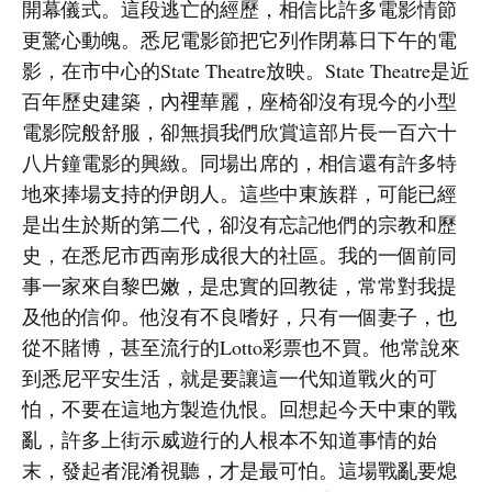
開幕儀式。這段逃亡的經歷，相信比許多電影情節
更驚心動魄。悉尼電影節把它列作閉幕日下午的電
影，在市中心的State Theatre放映。State Theatre是近
百年歷史建築，內𥚃華麗，座椅卻沒有現今的小型
電影院般舒服，卻無損我們欣賞這部片長一百六十
八片鐘電影的興緻。同場出席的，相信還有許多特
地來捧場支持的伊朗人。這些中東族群，可能已經
是出生於斯的第二代，卻沒有忘記他們的宗教和歷
史，在悉尼市西南形成很大的社區。我的一個前同
事一家來自黎巴嫩，是忠實的回教徒，常常對我提
及他的信仰。他沒有不良嗜好，只有一個妻子，也
從不賭博，甚至流行的Lotto彩票也不買。他常說來
到悉尼平安生活，就是要讓這一代知道戰火的可
怕，不要在這地方製造仇恨。回想起今天中東的戰
亂，許多上街示威遊行的人根本不知道事情的始
末，發起者混淆視聽，才是最可怕。這場戰亂要熄