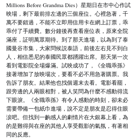
Millions Before Grandma Dies）星期日在市中心作試
映場，剩下最前排左邊的三個座位。心裡急著，千
萬不要錯過，不能不立即用信用卡在網上訂票，乖
乖付了手續費。數分鐘後再查看座位表，原來全院
滿座，証明萬眾期待。到了那天進場，以為到了泰
國曼谷市集，大家問候説泰語，前後左右見不到白
人，相信悉尼的泰國民眾都踴躍出席。那天第一次
看到電影院全場爆滿。試映成功了，《全職乖孫》
接著增加了放映場次，要看不必不用急著購票。我
告訴了朋友。結果他也找個週末去看。電影看罷，
跟旁邊的人兩眼相對，被人笑問為什麼不感動得流
下眼淚。《全職乖孫》有令人感動的時刻，卻未必
需要帶備一包紙巾進場，說不定是朋友是忍得住眼
涙吧。但找到一齣感人的劇情片在大銀幕上看，為
的是難得與在座的其他人享受觀影的氣氛，有著相
同的反應。