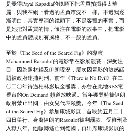
是覺得Payal Kapadia的鏡頭下把孟買拍攝得太華
麗，與我在網上看過的孟買市況不一樣。不過我逐
漸明白，其實導演的鏡頭下，不是客觀的事實，而
是她把對孟買的情，傾注在電影的故事中，把電影
中的孟買變成別有風格、不一般的孟買。
至於《The Seed of the Scared Fig》的導演
Mohammed Rasoulof的電影常在影展競賽，深受注
目。因為題材觸及伊朗現況，屢次因電影的敏感話
題被政府逮捕判刑。前作《There is No Evil》在二
〇二〇年得過柏林影展金熊獎，亦曾在此地SBS電
視台的On Demand 頻道放映過。當年獲奬時被伊朗
政府禁止出國，由女兒代表領獎。今年《The Seed
of the Scared Fig》參加康城影展，首映於五月二十
四日舉行。身處伊朗的Rasoulof被判罰款、受鞭刑及
入獄八年。他輾轉逃亡到德國，再出席康城影展的