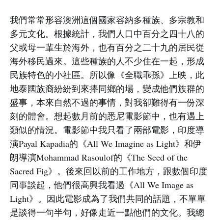
我們常常形容澳洲這個國家容納多種族、多宗教和
多元文化。根據統計，我們人口中百分之四十八的
父或母一輩生於海外，也有百分之二十九的居民從
海外移民過來。這些種族的人不少住在一起，形成
民族特色的小社區。所以像《全職乖孫》上映，此
地泰國族裔紛紛到來捧同鄉的場，變成他們族群的
盛事，本來自然不過的事情，對我卻難得有一份深
刻的體會。想起數月前的悉尼電影節中，也有遇上
類似的情況。電影節中我只看了兩部電影，印度導
演Payal Kapadia的《All We Imagine as Light》和伊
朗導演Mohammad Rasoulof的《The Seed of the
Sacred Fig》。後來回以前的工作地方，跟數個印度
同事談起，他們很高興我看過《All We Image as
Light》。因此電影成為了我們共同的話題，不單單
是談得一句半句，好像走近一點他們的文化。我總