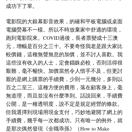
成功下了單。
電影院的大銀幕影音效果，的確和平板電腦或桌面
電腦熒幕不一樣。所以不時放棄家中舒適的環境，
跑到電影院來。COVID過後，長者票變成十三澳
元，增幅是百分之三十。不要奇怪我老是跟大家比
較價錢，這種無聲無息的加價，並不討人喜歡。我
這些沒有收入的人士，定會錙銖必較，否則活得很
艱難，毫不暢快。加價當然令人惜手不及，但更討
厭的是網上購票的手續費，少則一元幾分，多則以
百之二至三。這種方便的費用，落在顧客身上，毫
無道理，而且並沒有什麼準則。話說回來，手續費
公開，是一種透明度，說不定是規定經營的條款。
但我選擇到現場用現金支付，巧妙地避開了網上的
手續費，幾乎每一次都成功。只有唯一的例外，就
是那次偶然發現《全職乖孫》（How to Make