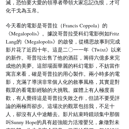
滅，恐怕要大愛的領導者帶領大家忘記仇恨，才可
化干戈為玉帛。
今天看的電影是哥普拉（Francis Coppola）的
《Megalopolis》。據說哥普拉受科幻電影例如Fritz
Lang的《Megalopolis》的啟發，從構思故事到完成
影片花了近四十年。這是二〇一一年《Twixt》以來
的新作。哥普垃出售了他的酒莊，籌得六億多來完
成他的美夢。這部場面華麗的科幻電影，不妨當作
寓言來看，確是哥普拉的用心製作。兩小時多的電
影，充滿了導演非常個人化的敘事風格，其實是對
觀眾的看電影經驗的大挑戰。媒體上有人極度喜
歡，有人覺得這是哥普拉失敗之作，但請不要受評
論的兩極而卻步。這場次的觀眾包括我，不足十
人，卻沒有人中途離去。影片結束時鏡頭集中那個
叫Sunny Hope的具有超強能力活潑嬰兒，象徵對未