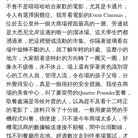
不會不是嘻嘻哈哈合家歡的電影，尤其是卡通片，
令人有選擇困難症。我常看電影的Event Cinemas，
位於五公里外一個大商場裡面最高的一層。旁邊就
是大悉尼北岸這邊的唯一的溜冰場。這天學生們都
湧過來，把這裡變成流動的市集。你隔著玻璃看在
場中旋轉不斷的人，就了解年輕的好處。這麼小的
地方，大家順著逆時針的方向轉了一圈又一圈，好
像永不疲倦，永不休止。場上還有穿著黃色識別背
心的工作人員，管理人流，令在場的孩子父母，分
外覺得安心，真是一個很好的安全措施。我坐在商
場的美食中心，叫了麥當勞的Quarter Pounder套餐，
取餐處滿是等候外賣的人，以為趕不及看十二時正
的電影了，誰料只等了十分鐘。一般用麥當勞的手
機程式叫餐，很便捷，只不過今年商場太多人，手
機電訊商的數據輸送連接不順暢，間中出現斷線，
找不到餐廳所在地。經過數次走到停車場嘗試，才