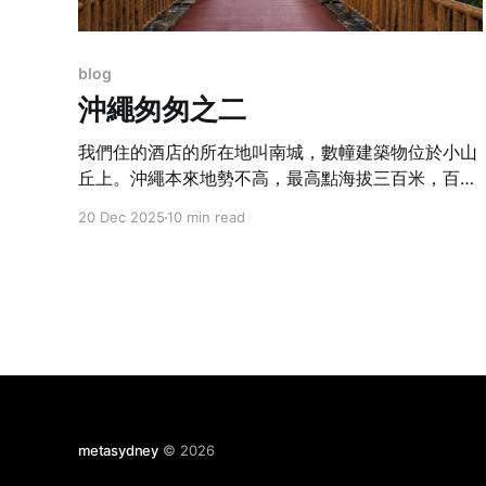
blog
沖繩匆匆之二
我們住的酒店的所在地叫南城，數幢建築物位於小山
丘上。沖繩本來地勢不高，最高點海拔三百米，百分
之五十是農田，感覺像是郊外。
20 Dec 2025
10 min read
metasydney
© 2026