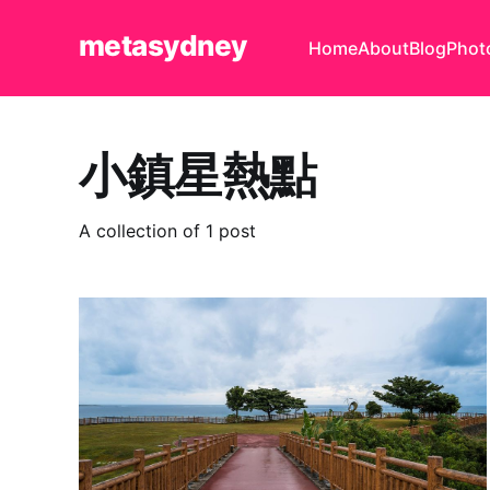
metasydney
Home
About
Blog
Phot
小鎮星熱點
A collection of 1 post