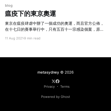
blog
瘟疫下的東京奧運
東京在瘟疫肆虐中辦了一個成功的奧運，而且官方公佈，
在十七日的賽事舉行中，只有五百十一宗感染個案，原來
較我們新州兩天的總和還要少，証明東京有對付瘟疫有良
11 Aug 2021
9 min read
方妙策，奧運也舉行得很合時。
metasydney
© 2026
Privacy
Terms
Powered by Ghost