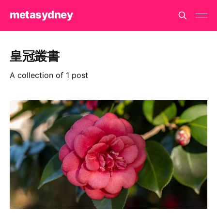
metasydney
皇冠叢書
A collection of 1 post