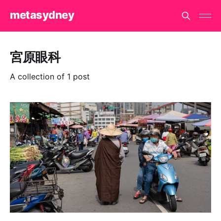
metasydney
宮原眼科
A collection of 1 post