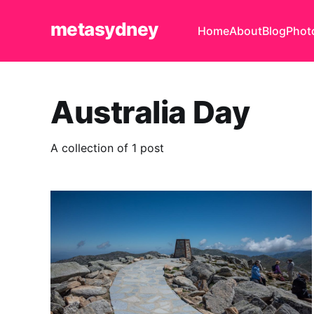
metasydney
Home
About
Blog
Phot
Australia Day
A collection of 1 post