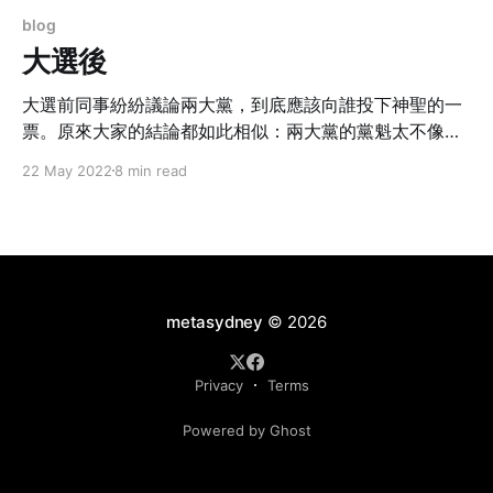
blog
大選後
大選前同事紛紛議論兩大黨，到底應該向誰投下神聖的一
票。原來大家的結論都如此相似：兩大黨的黨魁太不像
話，只傾向於獨立的候選人，希望走出新的思維，於是改
22 May 2022
8 min read
變了一向投票給大黨的習慣。
metasydney
© 2026
Privacy
Terms
Powered by Ghost