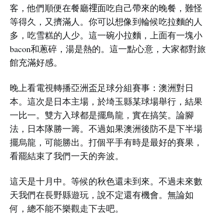
客，他們順便在餐廳𥚃面吃自己帶來的晚餐，難怪
等得久，又擠滿人。你可以想像到輪候吃拉麵的人
多，吃雪糕的人少。這一碗小拉麵，上面有一塊小
bacon和蔥碎，湯是熱的。這一點心意，大家都對旅
館充滿好感。
晚上看電視轉播亞洲盃足球分組賽事：澳洲對日
本。這次是日本主場，於埼玉縣某球場舉行，結果
一比一。雙方入球都是擺鳥龍，實在搞笑。論腳
法，日本隊勝一籌。不過如果澳洲後防不是下半場
擺烏龍，可能勝出。打個平手有時是最好的賽果，
看罷結束了我們一天的奔波。
這天是十月中。等候的秋色還未到來。不過未來數
天我們在長野縣遊玩，說不定還有機會。無論如
何，總不能不樂觀走下去吧。