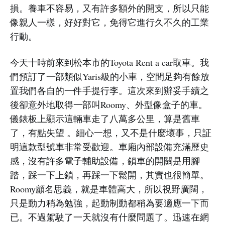
損。養車不容易，又有許多額外的開支，所以只能
像親人一樣，好好對它，免得它進行久不久的工業
行動。
今天十時前來到松本市的Toyota Rent a car取車。我
們預訂了一部類似Yaris級的小車，空間足夠有餘放
置我們各自的一件手提行李。這次來到辦妥手續之
後卻意外地取得一部叫Roomy、外型像盒子的車。
儀錶板上顯示這輛車走了八萬多公里，算是舊車
了，有點失望 。細心一想，又不是什麼壞事，只証
明這款型號車非常受歡迎。車廂內部設備充滿歷史
感，沒有許多電子輔助設備，鎖車的開關是用腳
踏，踩一下上鎖，再踩一下鬆開，其實也很簡單。
Roomy顧名思義，就是車體高大，所以視野廣闊，
只是動力稍為勉強，起動制動都稍為要適應一下而
已。不過駕駛了一天就沒有什麼問題了。迅速在網