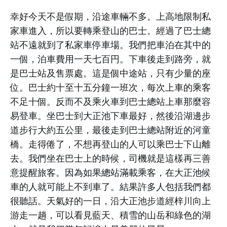
幸好今天不是假期，沿途車輛不多。上高地限制私
家車進入，所以要轉乘登山的巴士。經過了巴士總
站不遠就到了私家車停車場。我們把車泊在其中的
一個，泊車費用一天七百円。下車後走到路旁，就
是巴士站及售票處。這是個中途站，只有少量的座
位。巴士約十至十五分鐘一班次，每次上車的乘客
不足十個。反而不及乘火車到巴士總站上車那麼容
易登車。坐巴士到大正池下車最好，然後沿湖邊步
道步行大約五公里，最後走到巴士總站附近的河童
橋。走得倦了，不想再登山的人可以乘巴士下山離
去。我們坐在巴士上的時候，司機就是這樣再三善
意提醒旅客。因為如果總站滿載乘客，在大正池候
車的人就可能上不到車了。結果許多人包括我們都
很聽話。天氣好的一日，沿大正池步道經梓川向上
游走一趟，可以看見藍天、積雪的山岳和綠色的湖