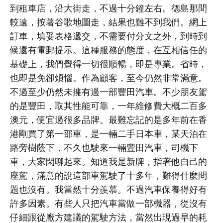
到租車店，沿大街走，不過十分鐘左右。德島那間
較遠，按著谷歌地圖走，結果也難不到我們。網上
訂車，填妥表格遞交，不需要付分文之外，到時到
候還有電郵提示。這種服務的態度，在互相信任的
基礎上，我們覺得一切很順暢，即是專業。省時，
也即是免卻煩惱。作為顧客，至今仍然非常滿意。
不過至少仍然未擁有過一部豐田汽車。不少朋友駕
的是豐田，取其性能可靠，一年維修費大概二百多
澳元，便宜過很多品牌。最難忘記的是多年前在香
港剛買了第一部車，是一輛二手日本車，某天泊在
路旁樹蔭下，不久也駛來一輛豐田汽車，司機下
車，大家閑聊起來。知道我是新牌，指著他自己的
座駕，滿意的說這部車駕駛了十多年，難得什麼問
題也沒有。我當然十分羨慕。不過汽車保養得好有
許多因素。有些人只把汽車當做一部機器，從沒有
仔細跟從廠方建議的駕駛方法，當然出現過早的耗