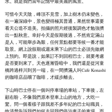
水。就是我們當年記憶中最美麗的風景。
可惜今天天陰，峰頂不見雪，加上樹木仍未變色，
在一遍深綠中，景色變得極其普通，果然世事還要
看天公造不造美。拍攝的照片經後製調色才勉強擠
出一點秋意。幸好今天是假期後過，不然肯定滿山
是人，可能舉步為艱，任何景點都要等候一番才能
取景。網上說假期或週末乘下山的巴士必須先做網
上預約。即是說，如果訂不到回程巴士，就要考慮
是否要到來了。天色逐漸昏暗中，我們還是從河童
橋跨過梓川到另一端，在一間擠滿人叫Cafe Konashi
的咖啡店品嚐了咖啡，才緩步離去。
下山時巴士停在一個叫停車場的車站，下車後，左
顧右盼，不像我們原本登車上山的地方，大吃一
驚。問一個看樣子跟我差不多年紀的巴士站職員，
他清楚告訴我們如何走回我們停泊車子的車場，而