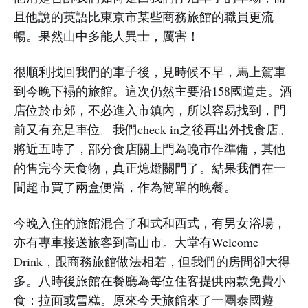
且他說的英語比東京市某些商務旅館的職員更流
暢。果然山中多能人異士，厲害！
很順利找回我們的車子後，見時候不早，馬上駕車
到今晚下褟的旅館。這次仍然主要沿158國道走。酒
店位於市郊，不必進入市鎮內，所以容易找到，門
前又有充足車位。我們check in之後再出外找食店。
將近五時了，部分食店關上門為晚市作準備，其他
的售完今天食物，真正熄燈關門了。結果我們在一
間超市買了兩盒便當，作為簡單的晚餐。
今晚入住的旅館混合了和式和西式，有男女浴場，
亦有專車接送旅客到高山市。大堂有Welcome
Drink，跟商務旅館做法相若，但我們的房間卻大得
多。八時後旅館在餐廳為每位住客提供兩款免費小
食：拉面或雪糕。原來今天旅館來了一團泰國遊