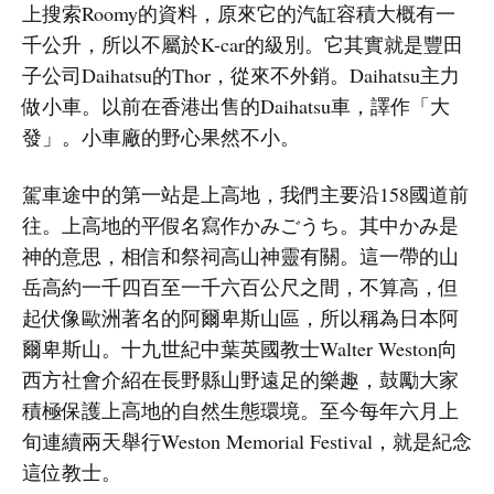
上搜索Roomy的資料，原來它的汽缸容積大概有一
千公升，所以不屬於K-car的級別。它其實就是豐田
子公司Daihatsu的Thor，從來不外銷。Daihatsu主力
做小車。以前在香港出售的Daihatsu車，譯作「大
發」。小車廠的野心果然不小。
駕車途中的第一站是上高地，我們主要沿158國道前
往。上高地的平假名寫作かみごうち。其中かみ是
神的意思，相信和祭祠高山神靈有關。這一帶的山
岳高約一千四百至一千六百公尺之間，不算高，但
起伏像歐洲著名的阿爾卑斯山區，所以稱為日本阿
爾卑斯山。十九世紀中葉英國教士Walter Weston向
西方社會介紹在長野縣山野遠足的樂趣，鼓勵大家
積極保護上高地的自然生態環境。至今每年六月上
旬連續兩天舉行Weston Memorial Festival，就是紀念
這位教士。