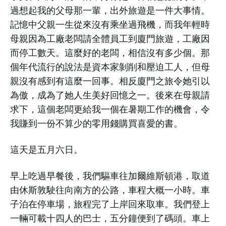
過想起我的父母那一輩，出外旅遊是一件大事情。
記憶中父親一生從來沒有乘坐過飛機，而我年輕時
母親因為工廠老闆請全體員工到廈門旅遊，工廠因
而停工數天。這麼好的老闆，相信沒有多少個。那
個年代流行的說法是資本家剝削和壓迫工人，但母
親沒有感到有這麼一回事。相反廈門之旅令她引以
為傲，成為了她人生美好回憶之一。後來在母親請
求下，這個老闆更給我一個在暑期工作的機會，令
我賺到一份不算少的零用錢購買喜愛的書。
這天是五月六日。
早上吃過早餐後，我們驅車往加爾維斯頓港，取道
由休斯敦駛往向南方的公路，車程大概一小時。車
子泊在停車場，旅程完了上岸回來取車。我們登上
一輛可載十四人的巴士，五分鐘便到了碼頭。車上