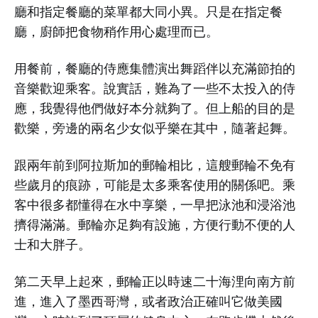
廳和指定餐廳的菜單都大同小異。只是在指定餐
廳，廚師把食物稍作用心處理而已。
用餐前，餐廳的侍應集體演出舞蹈伴以充滿節拍的
音樂歡迎乘客。說實話，難為了一些不太投入的侍
應，我覺得他們做好本分就夠了。但上船的目的是
歡樂，旁邊的兩名少女似乎樂在其中，隨著起舞。
跟兩年前到阿拉斯加的郵輪相比，這艘郵輪不免有
些歲月的痕跡，可能是太多乘客使用的關係吧。乘
客中很多都懂得在水中享樂，一早把泳池和浸浴池
擠得滿滿。郵輪亦足夠有設施，方便行動不便的人
士和大胖子。
第二天早上起來，郵輪正以時速二十海浬向南方前
進，進入了墨西哥灣，或者政治正確叫它做美國