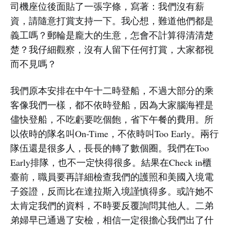
司機座位後面貼了一張字條，寫著：我們沒有薪
資，請隨意打賞支持一下。我心想，難道他們都是
義工嗎？郵輪是龐大的生意，怎會不計算得清清楚
楚？我仔細觀察，沒有人留下任何打賞，大家都視
而不見嗎？
我們原本安排在中午十二時登船，不過大部分的乘
客像我們一樣，都不依時登船，因為大家腦海裡是
儘快登船，不吃虧要吃個飽，省下午餐的費用。所
以依時的隊名叫On-Time，不依時叫Too Early。兩行
隊伍還是很多人，長長的轉了數個圈。我們在Too
Early排隊，也不一定快得很多。結果在Check in櫃
臺前，職員要再詳細檢查我們的護照和美國入境電
子簽證，反而比在達拉斯入境謹慎得多。或許她不
太肯定我們的資料，不時要反覆詢問其他人。二弟
弟婦早已通過了安檢，相信一定很擔心我們出了什