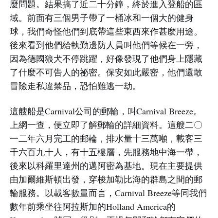
麼問題。結果搞了近二十分鐘，終於進入登船的區
域。前面有三個男子帶了一桶冰和一個大的健身
球，我們奇怪他們到底帶這些東西來作甚麼用途。
後來看到他們給執勤邊防人員叫他們等候在一旁，
因為德國狼犬不停跳躍，好像發現了他們身上隱藏
了什麼不可告人的祕密。保安如此嚴密，他們還敢
冒險走私違禁品，恐怕難逃一劫。
這艘船是Carnival公司的郵輪，叫Carnival Breeze。
上網一查，便立即了解郵輪的詳細資料。這艘二〇
一二年六月完工的郵輪，排水量十三萬噸，載客三
千六百九十人，有十五樓層，先服務地中海一帶，
後來以科羅里達州的邁阿密為基地。現在主要提供
由加爾維斯頓出發，穿梭加勒比海的群島之間的郵
輪服務。以載客數量而言，Carnival Breeze等同我們
數年前乘坐往阿拉斯加的Holland America的