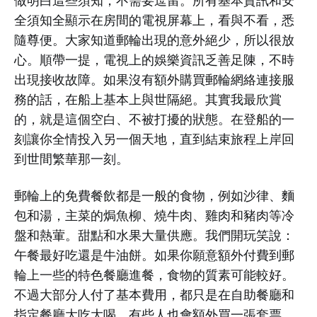
做明白這些須知，不需要逗留。所有基本資訊和安
全須知全顯示在房間的電視屏幕上，看與不看，悉
隨尊便。大家知道郵輪出現的意外絕少，所以很放
心。順帶一提，電視上的娛樂資訊乏善足陳，不時
出現接收故障。如果沒有額外購買郵輪網絡連接服
務的話，在船上基本上與世隔絕。其實我最欣賞
的，就是這個空白、不被打擾的狀態。在登船的一
刻讓你全情投入另一個天地，直到結束旅程上岸回
到世間繁華那一刻。
郵輪上的免費餐飲都是一般的食物，例如沙律、麵
包和湯，主菜的焗魚柳、燒牛肉、雞肉和豬肉等冷
盤和熱葷。甜點和水果大量供應。我們開玩笑說：
午餐最好吃還是牛油餅。如果你願意額外付費到郵
輪上一些的特色餐廳進餐，食物的質素可能較好。
不過大部分人付了基本費用，都只是在自助餐廳和
指定餐廳大吃大喝。有些人也會額外買一張套票，