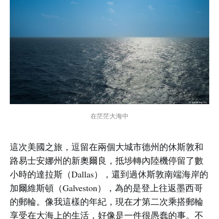
在茫茫大海中
這次美國之旅，逗留在兩個大城市德州的休斯敦和
路易士安娜州的新奧爾良，抵埗轉內陸機停留了數
小時的達拉斯（Dallas），還到過休斯敦南端海岸的
加爾維斯頓（Galveston），為的是登上往返墨西哥
的郵輪。像我這樣的年紀，現在才第二次乘搭郵輪
享受在大海上的生活，好像是一件很愚蠢的事。不