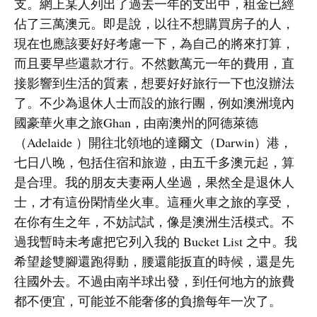
支。網上某人列出了過去一年的支出中，租金已經
佔了三萬澳元。即是說，以往不想購買房子的人，
現在也應該要好好考慮一下，為自己的將來打算，
而且要早些還款才行。不然數萬元一年的費用，直
接影響到生活的質素，想要好好旅行一下也沒辦法
了。不少為退休人士而設的旅行團，例如澳洲境內
國豪華火車之旅Ghan，由南澳州的阿德萊德
（Adelaide ）開往北領地的達爾文（Darwin）港，
七日八晚，包括住宿和旅遊，由五千多澳元起，算
是合理。我的朋友夫妻兩人坐過，果然全是退休人
士，才有這份閑情坐火車。這種火車之旅的享受，
在你有生之年，不妨試試，像是澳洲生活模式。不
過我暫時未考慮把它列入我的 Bucket List 之中。我
希望趁雙腳還跑得動，腰還能扳直的時候，還是先
往國外去。不過由南半球出發，到任何地方的旅費
都不便宜，可能並不能奢侈的負擔每年一次了。