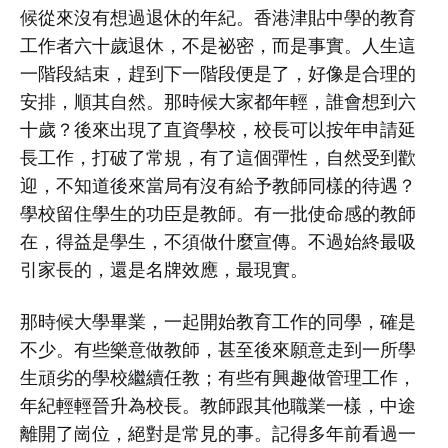
候從來沒有想過退休的年紀。香港津貼中學的教育
工作者六十歲退休，不是祕密，而是事實。人生這
一階段結束，趕到下一階段便是了，好像是合理的
安排，順其自然。那時候大家都年輕，誰會想到六
十歲？後來出現了直資學校，校長可以按年申請延
長工作，打破了常規，有了這個彈性，自然受到歡
迎，不知道後來當局有沒有給予教師同樣的待遇？
學校留住學生的功臣是教師。有一批使命感的教師
在，得益是學生，不須做什麼宣傳。不過始終最吸
引家長的，還是名牌效應，最現實。
那時候大學畢業，一起開始教育工作的同學，確是
不少。有些樂意做教師，甚至後來願意走到一所學
生頑劣的學校繼續任教；有些有興趣做管理工作，
年紀輕輕晉升為校長。教師跟其他職業一樣，中途
離開了崗位，絕對是常見的事。記得多年前看過一