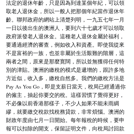
法定的退休年齡，只是因為到達某個年紀，可以領
取老人退休金，所以一般人把那個年紀當作退休年
齡。聯邦政府的網站上清楚列明，一九五七年一月
一日以後出生的澳洲人，要到六十七歲才可以領取
政府派發老人退休金。這種老人退休金屬於福利，
要通過經濟的審查，例如收入和資產。即使我從來
不是富裕的一族，也並非屬於生活艱難的階層，這
兩者之間，原來是那麼寛闊，所以並無獲得任何特
別的津貼。澳洲的繳稅的模式是遞增的，跟許多地
方近似，收入多，繳稅自然多。我們的繳稅方法是
Pay As You Go，即是支薪日當天，稅局已經通過你
的僱主，抽起你要交的稅。這樣習慣了覺得更好，
不必像以前香港那樣子，不少人如果不能未雨綢
繆，就要繳交稅款找稅務貸款，非常煩惱。澳洲的
財政年度由七月一日開始。每年報稅的時候，要申
報可以扣除的開支，保留証明文件，向稅局討回款