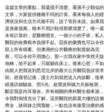
這篇文章的重點，我還摸不清楚。看過不少類似的
文章，大家提供種種不同的計算。看來每個人的經
濟狀況和生活方式都不同，說了等於未說。如果我
是身家億萬，根本不用計較得那麼清楚了。唯一還
未有計算的，是醫療開支。一個小小的手術，私人
醫院的收費根本負擔不起。惡疾的藥費也可以令你
賠上所有積蓄。但澳洲的公共醫療的制度頗為完
善，可以令你不用擔心。那一次我在家中突然天旋
地轉，坐不起來，只能躺在床上。後來心想：不如
由親人把我送到悉尼北岸的最大公共醫院急診室求
助。經過登記後，護士片刻就把送入內診斷，後來
經過詳細驗血、照X光、超聲波和磁力共振檢測，
斷定我是內耳發炎。所有相關的專科醫生都來過，
令我對病情充分了解。這所醫院的新翼大樓的設備
齊全，牀與牀之間寬敞，一點也沒有接受治療的感