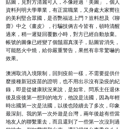
貼圖，見對方清麗可人，不像經過「美圖」，個人
資料列明大學畢業，有正當職業，又身處大家嚮往
的美利堅合眾國，是否艷福送上門？豈料想及《聊
齋》中之《畫皮》，行騙技俩古今皆有，頓時清醒
過來，稍一遲疑回覆數小時，對方已經自動放棄。
帳號的圖像已經變了個鬚眉真漢子，貼圖皆消失，
可能怒火中燒，給你嚴重警告，果然有非常驚嚇的
效果。
澳洲取消入境限制，回到疫前一樣，不需要提供什
麼接種新冠疫苗的證明，也不用出示沒有染疫的紀
錄，即是從健康狀況來說，是如常。問系主任退休
後及疫後第一想到的地方，他說是法國，因為年輕
時出國第一次是法國，以後也陸續去了多次，印象
最深刻。我的第一次外遊是台灣，兩年後趁有些當
地友人的聯繫重去，而且還到了一些第一次沒到過