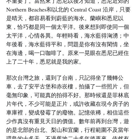
不重要了。當然來了悉尼以後才知道，悉尼近郊的
Northern Beaches和以北的 Central Coast 沿岸，只要
是晴天，都容易看到蔚藍的海水。蘭嶼和悉尼以
東，恰巧都是同一個太平洋。後來想到即使同一個
太平洋，心情各異。年輕時看，海水藍得洶湧；中
年後看，海水藍得平和，問題是你有沒有閑情，坐
在海邊，喝一口咖啡了。原來一晃眼在悉尼已經住
上了二十年，悉尼就是我的家。
那次台灣之旅，還到了台南，只記得坐了幾轉公
車，去了安平古堡和赤崁樓，拍攝了一些照片，但
毫無印象，可能真的拍得不好。那時候還是菲林底
片年代，不少可能是正片，或許收藏在現今房子的
車庫裡，變成發霉了的廢物。記憶依稀，相信這些
少作真沒有重見天日的價值。數年前再到台灣，遊
的是北部的台北、梨山和宜蘭，行程範圍不及當年
環島的十多天。不過舊地二十多年後再來，依然有