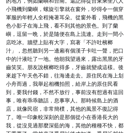
的地方，例如蘭嶼和台南。還記得從台東乘坐八人
小飛機到蘭嶼，螺旋引擎就在窗外，吵得令一個穿
軍服的年輕人全程掩著耳朵。從窗外看，飛機的黑
色小影子在海上飛，看不到其他的景色。到了蘭
嶼，逗留一晩，於是隨便在島上流連。走到一間小
店吃冰。牆壁上貼有大字，寫著「不許吐檳榔
汁」，忽然聽到另一邊廂有個漢子卡吐一聲，把口
中的汁液吐了一地。他朝我望過來，露出黑黑的牙
齒笑笑。朋友說檳榔吃得多，牙齒就變成這樣。後
來趁下午天色不錯，往海邊走去。原住民在海上划
小舟而過，我舉起相機拍照，給岸上的原住民看
到，要我付錢，不然不放行，事前沒有想過有這回
事，唯有乖乖聽話，息事寧人。那時候島上的酒
店，就像民宿，非常簡樸，其他的風景不復記得
了。唯一印象較深刻的是那個從小在香港長大的
我，從沒見過那麼深藍的海，其他的種種不快，都