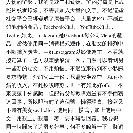
人物的留影，我的是花卉和食物。IG的好處是上載
照片或者錄像，不需要加入大量的文字。不過這些
社交平台已經變成了廣告平台，大量的KOL不斷直
銷他們的產品，Facebook如此，YouTube如此，
Twitter如此。Instagram是Facebook母公司Meta的產
品，當然使用同一消費模式運作，在貼文的排列中
不斷插入廣告。幸好Instagram以影像為主，不看就
撥走算了，也可以重新刷清一次，自然可以看到另
一些新的貼文，不用煩惱。不過近來得到不少私訊
要求聯繫，介紹筍工一份，只需安坐家中，就有不
錯的收入。在此疫後時刻，世上有如此好offer，本
來應該十分感動，但記得父母教導過豈有不勞而獲
這回事，所以即時封了這個號，懶得理會。接著又
不時有美女say hello，使用同一模式，加上使用中
文，用親上加親這一著，要求聯繫回覆。我心想，
同一時間來了這麼多好事，何不多瞭解一下，翻遍