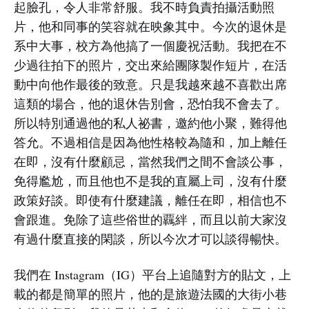
起臉孔，令人非常舒服。我不時負責拍攝活動照
片，他和同事的笑容就在映象其中。今次的退休是
系中大事，校方為他搞了一個慶祝活動。我把在不
少過往拍下的照片，交出來給團隊製作短片，在活
動中向他作最後的致意。只是我越來越不喜歡出席
這類的場合，他的退休告別會，恐怕我不會去了。
所以特別通過他的私人祕書，邀約他小聚，難得他
答允。不過相信是因為他性格較為隨和，加上離任
在即，沒有什麼顧忌，當然我們之間不會談公事，
免得尷尬，而且他也不是我的直屬上司，沒有什麼
政策好談。即使有什麼建議，離任在即，相信也不
會跟進。免除了這些俗世的覊絆，而且以前大家沒
有過什麼直接的閑談，所以今次才可以談得暢快。
我們在 Instagram（IG）平台上追隨對方的貼文，上
載的都是簡單的照片，他的是旅遊法國的大街小巷