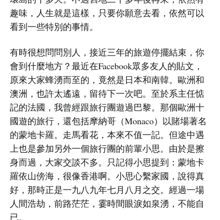
趣味，人生就是這樣，只要你願意去看，依然可以
看到一些特別的事情。
有時很想問問別人，接近三年的旅遊停擺結束，你
會到什麼地方？最近在Facebook眾多友人的貼文，
原來大家蜂湧而至的，竟然是日本和南韓。歐洲和
澳洲，也許太遙遠，留待下一次吧。至於系主任惦
記的法國，我曾經跟旅行團遊過巴黎。那個歐洲十
國遊的旅行，還包括摩納哥（Monaco）以賭場著名
的蒙地卡羅。走馬看花，本來不值一記。但途中遇
上也是參加另外一個旅行團的前輩小思。由於是擦
身而過，大家交談不多。只記得小思提到：蒙地卡
羅依山傍海，很像香港啊。小思心繫家國，說得真
好，那時正是一九八九年七月八月之交。經過一場
人間浩劫，前路茫茫，霎時間眼淚如泉湧，不能自
已。