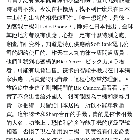
出售了刻有熊本熊肖像的小型相機，但到九州旅遊
時遍尋不獲。今次在相機店，找不到什麼只在日本
本土特別出售的相機或配件。唯一想起的，是徠卡
的智能手機叫Leitz Phone 3，剛好在日本推出，全球
其他地方都沒有供應，心想一定有什麼特別之處。
翻查詳細資料，知道是特別供應給SoftBank電訊公
司的網絡使用的。昨天在大丸的徠卡店問過店員，
他們叫我到心齋橋的Bic Camera ビックカメラ看
看，可能有現貨出售。徠卡的智能手機只在日本獨
家供應，店員覺得很自豪，這種心態當然理解。回
旅館途中走進了剛剛開門的Bic Camera店看看，証
實了不會出售給外國人。很可能因為手機和網絡月
費一起捆綁，只留給日本居民，所以不能單獨購
買。這部徠卡和Sharp合作的手機，賣的是徠卡相機
的大名，功能上，恐怕和許多智能手機的頂級型號
相若。習慣了現在使用的手機，其實沒有什麼必要