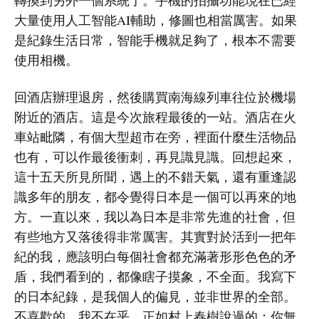
轉換到另外一個系統了。手機的拍攝功能現在已經
大量使用人工智能AI輔助，修圖也相當厲害。如果
是紀錄生活日常，智能手機就足夠了，根本不需要
使用相機。
回酒店辦理退房，然後購買南海線列車往位於機場
附近的酒店。這是今次旅程最後的一站。酒店在火
車站毗隣，有個大型超市在旁，裡面什麼生活物品
也有，可以作最後衝刺，再見識見識。回想起來，
這十五天所見所聞，遇上的不錯天氣，還有重逢認
識多年的朋友，都令覺得日本是一個可以再來的地
方。一直以來，我以為日本是非常先進的社會，但
有些地方又落後得非常厲害。其實對於活到一把年
紀的我，應該明白每個社會都充滿著形形色色的矛
盾，我們看到的，都像瞎子摸象，不全面。我寫下
的日本紀錄，是我個人的偏見，並非世界的全部。
不喜歡的，我不在乎。正如村上春樹說過的：你無