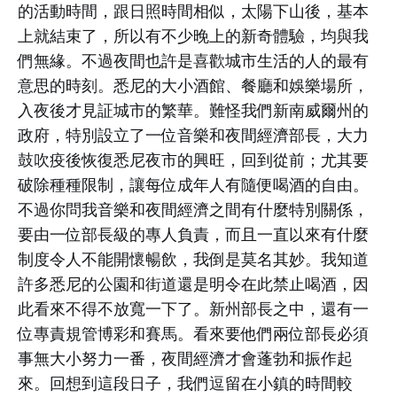
的活動時間，跟日照時間相似，太陽下山後，基本
上就結束了，所以有不少晚上的新奇體驗，均與我
們無緣。不過夜間也許是喜歡城市生活的人的最有
意思的時刻。悉尼的大小酒館、餐廳和娛樂場所，
入夜後才見証城市的繁華。難怪我們新南威爾州的
政府，特別設立了一位音樂和夜間經濟部長，大力
鼓吹疫後恢復悉尼夜市的興旺，回到從前；尤其要
破除種種限制，讓每位成年人有隨便喝酒的自由。
不過你問我音樂和夜間經濟之間有什麼特別關係，
要由一位部長級的專人負責，而且一直以來有什麼
制度令人不能開懷暢飲，我倒是莫名其妙。我知道
許多悉尼的公園和街道還是明令在此禁止喝酒，因
此看來不得不放寬一下了。新州部長之中，還有一
位專責規管博彩和賽馬。看來要他們兩位部長必須
事無大小努力一番，夜間經濟才會蓬勃和振作起
來。回想到這段日子，我們逗留在小鎮的時間較