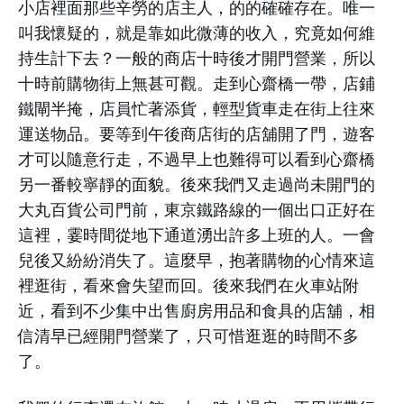
小店裡面那些辛勞的店主人，的的確確存在。唯一
叫我懷疑的，就是靠如此微薄的收入，究竟如何維
持生計下去？一般的商店十時後才開門營業，所以
十時前購物街上無甚可觀。走到心齋橋一帶，店鋪
鐵閘半掩，店員忙著添貨，輕型貨車走在街上往來
運送物品。要等到午後商店街的店舖開了門，遊客
才可以隨意行走，不過早上也難得可以看到心齋橋
另一番較寧靜的面貌。後來我們又走過尚未開門的
大丸百貨公司門前，東京鐵路線的一個出口正好在
這裡，霎時間從地下通道湧出許多上班的人。一會
兒後又紛紛消失了。這麼早，抱著購物的心情來這
裡逛街，看來會失望而回。後來我們在火車站附
近，看到不少集中出售廚房用品和食具的店舖，相
信清早已經開門營業了，只可惜逛逛的時間不多
了。