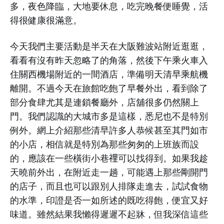
多，夜色降臨，大地要休息，吃完晚餐便睡覺，活
得很健康很滿意。
今天我們主要活動是半天在大阪難波站附近逛逛，
看看有沒有昨天忽略了的角落，然後下午乘火車入
住關西機場附近的一間酒店，準備明天清早乘航機
離開。不過今天在旅館吃飽了早餐外出，看到除了
部分食肆尤其是連鎖餐廳外，店舖很多仍然關上
門。我們認識的大城市多是這樣，悉尼也不是特別
例外。網上介紹那些清早許多人恭候甚至其門如市
的小店，相信就是特別為那些匆匆的上班族而設
的，應該在一些橫街小巷𥚃可以找得到。如果我趁
天曉前外出，在附近走一趟，可能遇上那些剛開門
的店子，而且也可以跟別人排隊走進去，試試食物
的水準，印證是否一如所述的既吃得飽，便宜又好
味道。雖然結果我懶得遲遲不起牀，但我深信這些