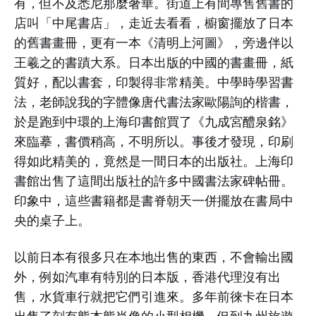
有，但不及悉尼那麼奢華。街道上有間專售舊書的
店叫「中尾書店」，走近去看看，櫥窗擺放了日本
的舊書畫冊，更有一本《清明上河圖》，旁邊伴以
王羲之的書蹟大系。日本出版的中國的書畫冊，紙
質好，配以書套，印製得非常精美。中學時學習書
法，老師說我的字體像唐代書法家歐陽詢的楷書，
於是跑到中環的上海印書館買了《九成宮醴泉銘》
來臨摹，書價稍高，不明所以。事後才發現，印刷
得如此精美的，竟然是一間日本的出版社。上海印
書館出售了這間出版社的許多中國書法家碑帖冊。
印象中，這些書籍都是書脊朝天一併擺放在書局中
央的桌子上。
以前日本有很多只在本地出售的東西，不會輸出國
外，例如汽車有特別的日本版，香港代理沒有出
售，水貨車行就把它們引進來。多年前徠卡在日本