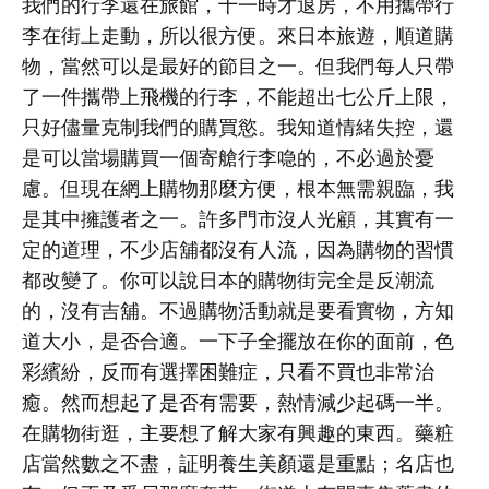
我們的行李還在旅館，十一時才退房，不用攜帶行
李在街上走動，所以很方便。來日本旅遊，順道購
物，當然可以是最好的節目之一。但我們每人只帶
了一件攜帶上飛機的行李，不能超出七公斤上限，
只好儘量克制我們的購買慾。我知道情緒失控，還
是可以當場購買一個寄艙行李喼的，不必過於憂
慮。但現在網上購物那麼方便，根本無需親臨，我
是其中擁護者之一。許多門市沒人光顧，其實有一
定的道理，不少店舖都沒有人流，因為購物的習慣
都改變了。你可以說日本的購物街完全是反潮流
的，沒有吉舖。不過購物活動就是要看實物，方知
道大小，是否合適。一下子全擺放在你的面前，色
彩繽紛，反而有選擇困難症，只看不買也非常治
癒。然而想起了是否有需要，熱情減少起碼一半。
在購物街逛，主要想了解大家有興趣的東西。藥粧
店當然數之不盡，証明養生美顏還是重點；名店也