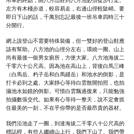
吊車的終點，由八方山莊到八方池必須徒步行走。
左方有木棧步道，較容易走，右邊山徑較陡峭。要
即日下山的話，千萬別忘記最後一班吊車四時三十
分開行。
網上說登山不需要特殊裝備，但一雙好的登山鞋應
該有幫助。八方池的山徑分左右，環繞一圈。山上
尚有最後一個男女廁所，方便大家。八方池海拔二
千零六十公尺高。因為池在高山上，背後白馬三峰
（白馬岳、杓子岳和白馬鑓岳）和池水的倒影，是
打卡必到之處。大家靜心等待白雲散開拍照，也拍
攝池水如鏡的倒影。可惜白雲飄過復來，只能勉強
拍攝數張交代。如果有心等待一整天，說不定㑹抓
住最美的一刻，不在乎你帶的是否最昂貴的器材。
我們沿池走了一圈，到達海拔二千零八十公尺高的
標誌桿，有些人繼續山上行，我們下山了。我們帶