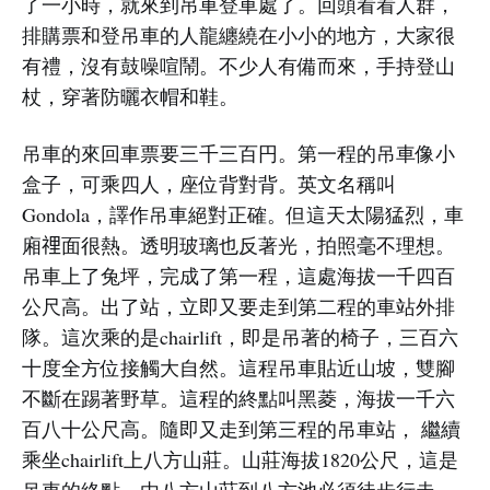
了一小時，就來到吊車登車處了。回頭看看人群，
排購票和登吊車的人龍纏繞在小小的地方，大家很
有禮，沒有鼓噪喧鬧。不少人有備而來，手持登山
杖，穿著防曬衣帽和鞋。
吊車的來回車票要三千三百円。第一程的吊車像小
盒子，可乘四人，座位背對背。英文名稱叫
Gondola，譯作吊車絕對正確。但這天太陽猛烈，車
廂𥚃面很熱。透明玻璃也反著光，拍照毫不理想。
吊車上了兔坪，完成了第一程，這處海拔一千四百
公尺高。出了站，立即又要走到第二程的車站外排
隊。這次乘的是chairlift，即是吊著的椅子，三百六
十度全方位接觸大自然。這程吊車貼近山坡，雙腳
不斷在踢著野草。這程的終點叫黑菱，海拔一千六
百八十公尺高。隨即又走到第三程的吊車站， 繼續
乘坐chairlift上八方山莊。山莊海拔1820公尺，這是