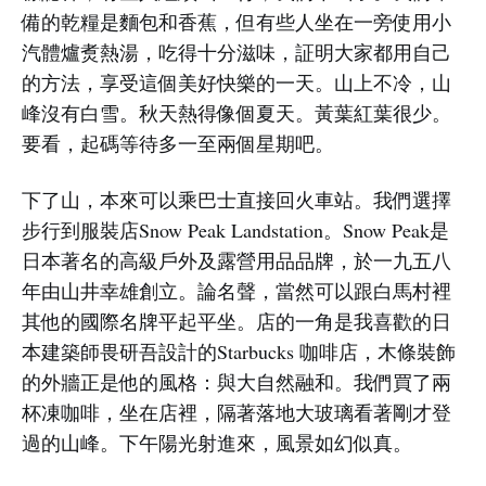
備的乾糧是麵包和香蕉，但有些人坐在一旁使用小
汽體爐煑熱湯，吃得十分滋味，証明大家都用自己
的方法，享受這個美好快樂的一天。山上不冷，山
峰沒有白雪。秋天熱得像個夏天。黃葉紅葉很少。
要看，起碼等待多一至兩個星期吧。
下了山，本來可以乘巴士直接回火車站。我們選擇
步行到服裝店Snow Peak Landstation。Snow Peak是
日本著名的高級戶外及露營用品品牌，於一九五八
年由山井幸雄創立。論名聲，當然可以跟白馬村裡
其他的國際名牌平起平坐。店的一角是我喜歡的日
本建築師畏研吾設計的Starbucks 咖啡店，木條裝飾
的外牆正是他的風格：與大自然融和。我們買了兩
杯凍咖啡，坐在店裡，隔著落地大玻璃看著剛才登
過的山峰。下午陽光射進來，風景如幻似真。