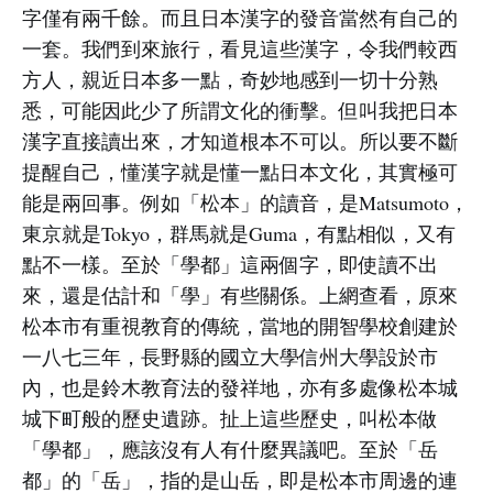
字僅有兩千餘。而且日本漢字的發音當然有自己的
一套。我們到來旅行，看見這些漢字，令我們較西
方人，親近日本多一點，奇妙地感到一切十分熟
悉，可能因此少了所謂文化的衝擊。但叫我把日本
漢字直接讀出來，才知道根本不可以。所以要不斷
提醒自己，懂漢字就是懂一點日本文化，其實極可
能是兩回事。例如「松本」的讀音，是Matsumoto，
東京就是Tokyo，群馬就是Guma，有點相似，又有
點不一樣。至於「學都」這兩個字，即使讀不出
來，還是估計和「學」有些關係。上網查看，原來
松本市有重視教育的傳統，當地的開智學校創建於
一八七三年，長野縣的國立大學信州大學設於市
內，也是鈴木教育法的發祥地，亦有多處像松本城
城下町般的歷史遺跡。扯上這些歷史，叫松本做
「學都」，應該沒有人有什麼異議吧。至於「岳
都」的「岳」，指的是山岳，即是松本市周邊的連