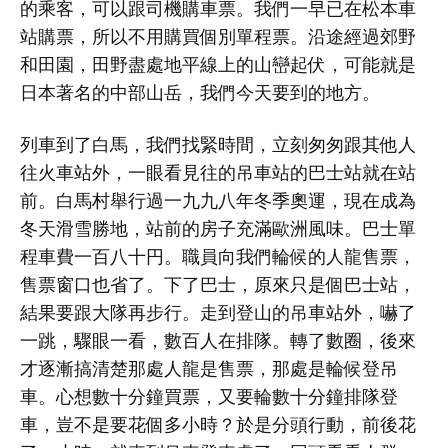
的乘客，可以跟司機購車票。我們一早已在松本車
站購票，所以不用購買個別單程票。沿途經過郊野
和田園，田野盡處地平線上的山巒起伏，可能就是
日本著名的中部山岳，我們今天要到的地方。
列車到了白馬，我們找緊時間，立刻匆匆跟其他人
往火車站外，一眼看見往的吊車站的巴士站就在站
前。白馬村舉行過一九九八年冬季奧運，現在成為
冬天滑雪勝地，站前的房子充滿歐洲風味。巴士單
程車費一百八十円。職員向我們輪候的人龍售票，
售票窗口也省了。下了巴士，原來只是個巴士站，
結果要跟大隊再步行。走到登山的吊車站外，嚇了
一跳，驟眼一看，數百人在排隊。轉了數圈，後來
才逐漸搞清楚那處人龍是售票，那處是輪候登吊
車。心想數十分鐘買票，又要輪數十分鐘排隊登
車，豈不是要花個多小時？於是分頭行動，前後花