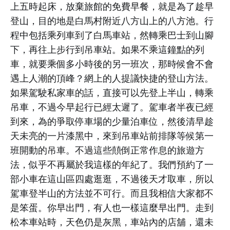
上五時起床，放棄旅館的免費早餐，就是為了趁早
登山，目的地是白馬村附近八方山上的八方池。行
程中包括乘列車到了白馬車站，然轉乘巴士到山腳
下，再往上步行到吊車站。如果不乘這鐘點的列
車，就要乘個多小時後的另一班次，那時候會不會
遇上人潮的頂峰？網上的人提議快捷的登山方法。
如果駕駛私家車的話，直接可以先登上半山，轉乘
吊車，不過今早起行已經太遲了。駕車者半夜已經
到來，為的爭取停車場的少量泊車位，然後清早趁
天未亮的一片漆黑中，來到吊車站前排隊等候第一
班開動的吊車。不過這些㒹倒正常作息的旅遊方
法，似乎不再屬於我這樣的年紀了。我們預約了一
部小車在這山區四處逛逛，不過後天才取車，所以
駕車登半山的方法並不可行。而且我相信大家都不
是笨蛋。你早出門，有人也一樣這麼早出門。走到
松本車站時，天色仍是灰黑，車站內的店舖，還未