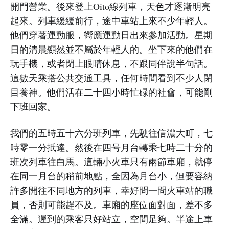
開門營業。後來登上Oito線列車，天色才逐漸明亮
起來。列車緩緩前行，途中車站上來不少年輕人。
他們穿著運動服，嚮應運動日出來參加活動。星期
日的清晨顯然並不屬於年輕人的。坐下來的他們在
玩手機，或者閉上眼睛休息，不跟同伴說半句話。
這數天乘搭公共交通工具，任何時間看到不少人閉
目養神。他們活在二十四小時忙碌的社會，可能剛
下班回家。
我們的五時五十六分班列車，先駛往信濃大町，七
時零一分扺達。然後在四号月台轉乘七時二十分的
班次列車往白馬。這輛小火車只有兩節車廂，就停
在同一月台的稍前地點，全因為月台小，但要容納
許多開往不同地方的列車，幸好問一問火車站的職
員，否則可能趕不及。車廂的座位面對面，差不多
全滿。遲到的乘客只好站立，空間足夠。半途上車