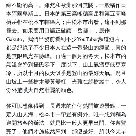
綿不斷的高山。雖然和歐洲那個無關，一般稱作日
本阿爾卑斯山。日本的第三高峰穗高岳和第五高峰
槍岳都在松本市轄區內；由松本市出發，遠不到那
裡去。如果要用口語正確讀「岳都」，應作
Gakuto。我們出發前看到不少YouTuber頻道短片，
都是紀錄了不少日本人在這一帶登山的經過，真的
是無限風光在險峰。再過一個月的冬天，松本市的
氣溫會降到攝氏零下十度以下，山上氣溫更低更寒
冷，所以十月的秋天似乎是登山的最好天氣。況且
山坡上一些樹木變黃變紅。夾雜在綠樹叢中，令人
份外驚嘆大自然壯麗的顔色。
你可以想像得到，長週末的任何熱門旅遊景點，一
定人山人海，松本市一帶豈有例外。唯一想到稍為
避開旅客的辦法，就是比一般人更早出門。你遊覽
完了，他們才施施然來到，那便是好。所以今天早